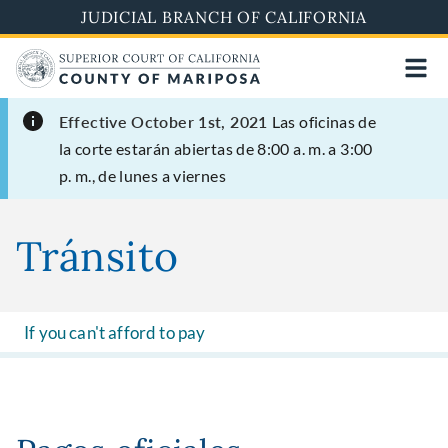
Skip
JUDICIAL BRANCH OF CALIFORNIA
to
main
content
Effective October 1st, 2021
Las oficinas de
la corte estarán abiertas de 8:00 a. m. a 3:00
p. m., de lunes a viernes
Tránsito
If you can't afford to pay